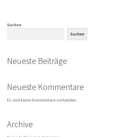
Event Organizers
Event Venues
Suchen
Suchen
FAQ
Formular
Neueste Beiträge
Gründer
Neueste Kommentare
Impressum
Es sind keine Kommentare vorhanden.
Kasse
Mein Konto
Archive